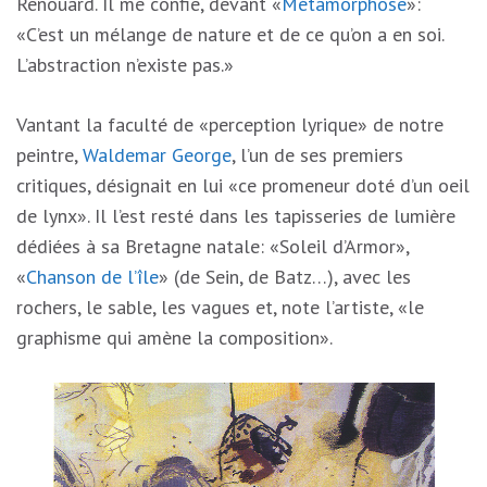
Renouard. Il me confie, devant «
Métamorphose
»:
«C’est un mélange de nature et de ce qu’on a en soi.
L’abstraction n’existe pas.»
Vantant la faculté de «perception lyrique» de notre
peintre,
Waldemar George
, l’un de ses premiers
critiques, désignait en lui «ce promeneur doté d’un oeil
de lynx». Il l’est resté dans les tapisseries de lumière
dédiées à sa Bretagne natale: «Soleil d’Armor»,
«
Chanson de l’île
» (de Sein, de Batz…), avec les
rochers, le sable, les vagues et, note l’artiste, «le
graphisme qui amène la composition».