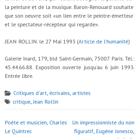
la peinture et de la musique. Baron-Renouard souhaite
que son oeuvre soit «un lien entre le peintre-émetteur
et le spectateur-récepteur qui regarde».
JEAN ROLLIN. le 27 Mai 1993 (
Article de l’humanité
)
Galerie Inard, 179, bld Saint-Germain, 75007 Paris. Tél.:
45.44.66.88. Exposition ouverte jusqu’au 6 juin 1993.
Entrée libre.
Critiques d'art, écrivains, artistes
critique
,
Jean Rollin
Navigation
Poète et musicien, Charles
Un impressionniste du non
de
Le Quintrec
figuratif, Eugène Ionesco,