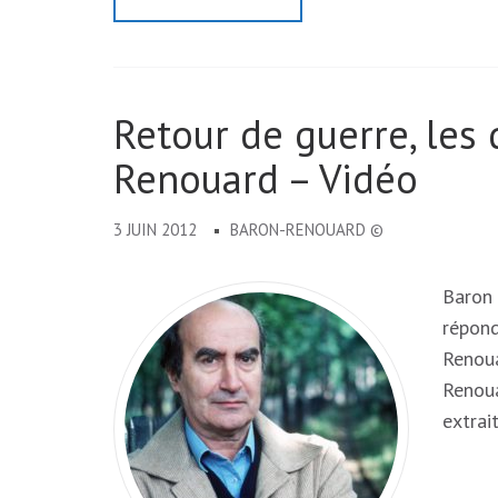
Retour de guerre, les
Renouard – Vidéo
3 JUIN 2012
BARON-RENOUARD ©
Baron 
répond
Renoua
Renoua
extrai