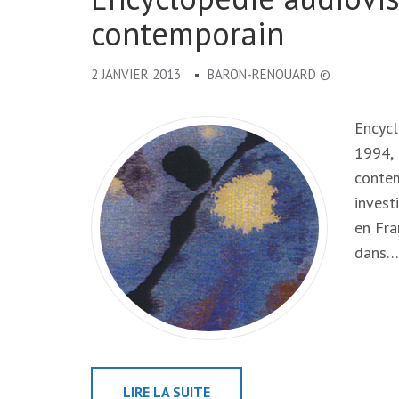
contemporain
2 JANVIER 2013
BARON-RENOUARD ©
Encycl
1994, 
contem
invest
en Fra
dans…
LIRE LA SUITE