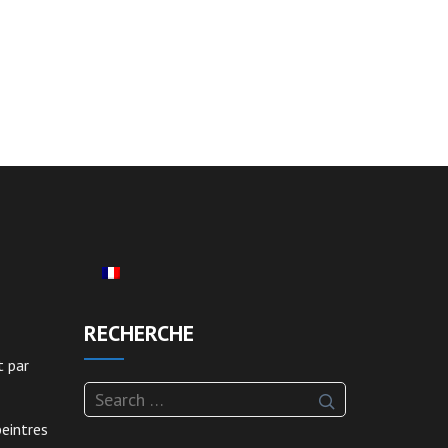
RECHERCHE
t par
Search
for:
peintres