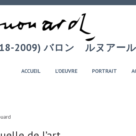
 (1918-2009) バロン゠ルヌ
ACCUEIL
L’OEUVRE
PORTRAIT
A
ouard
elle de l’art