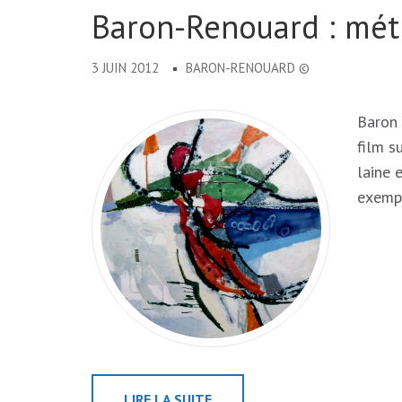
Baron-Renouard : mét
3 JUIN 2012
BARON-RENOUARD ©
Baron 
film s
laine 
exempl
LIRE LA SUITE