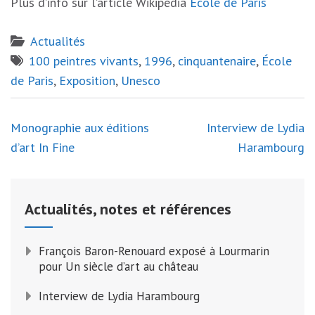
Plus d’info sur l’article Wikipédia
École de Paris
Actualités
100 peintres vivants
,
1996
,
cinquantenaire
,
École
de Paris
,
Exposition
,
Unesco
Navigation
Monographie aux éditions
Interview de Lydia
de
d’art In Fine
Harambourg
l’article
Actualités, notes et références
François Baron-Renouard exposé à Lourmarin
pour Un siècle d’art au château
Interview de Lydia Harambourg