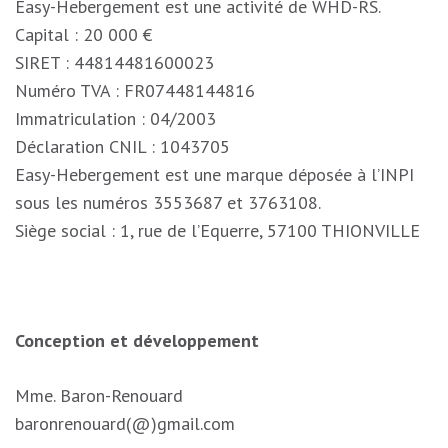
Easy-Hebergement est une activité de WHD-RS.
Capital : 20 000 €
SIRET : 44814481600023
Numéro TVA : FR07448144816
Immatriculation : 04/2003
Déclaration CNIL : 1043705
Easy-Hebergement est une marque déposée à l’INPI
sous les numéros 3553687 et 3763108.
Siège social : 1, rue de l’Equerre, 57100 THIONVILLE
Conception et développement
Mme. Baron-Renouard
baronrenouard(@)gmail.com