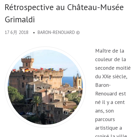
Rétrospective au Château-Musée
Grimaldi
17 6月 2018
BARON-RENOUARD ©
Maître de la
couleur de la
seconde moitié
du XXe siècle,
Baron-
Renouard est
né il y a cent
ans, son
parcours
artistique a
croisé la ville