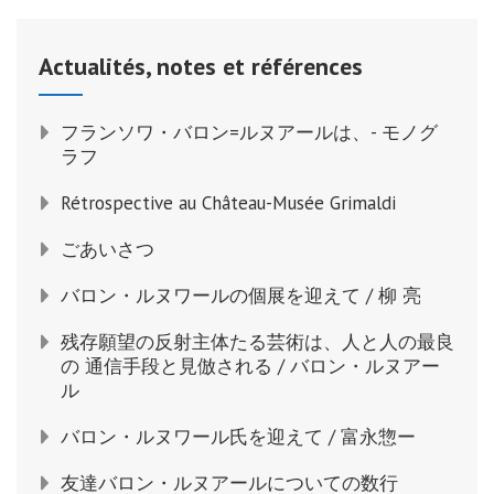
ゲ
ー
Actualités, notes et références
シ
ョ
フランソワ・バロン=ルヌアールは、- モノグ
ン
ラフ
Rétrospective au Château-Musée Grimaldi
ごあいさつ
バロン・ルヌワールの個展を迎えて / 柳 亮
残存願望の反射主体たる芸術は、人と人の最良
の 通信手段と見倣される / バロン・ルヌアー
ル
バロン・ルヌワール氏を迎えて / 富永惣ー
友達バロン・ルヌアールについての数行