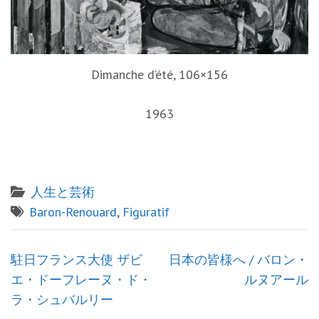
Dimanche d’été, 106×156
1963
人生と芸術
Baron-Renouard
,
Figuratif
投
駐日フランス大使 ザビ
日本の皆様へ / バロン・
稿
エ・ドーフレーヌ・ド・
ルヌアール
ナ
ラ・シュバルリー
ビ