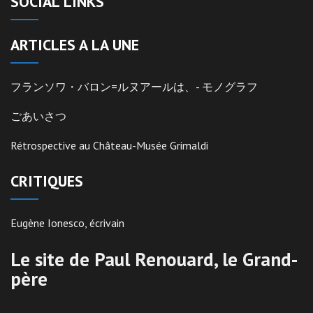
SOCIAL LINKS
ARTICLES A LA UNE
フランソワ・バロン=ルヌアールは、- モノグラフ
ごあいさつ
Rétrospective au Château-Musée Grimaldi
CRITIQUES
Eugène Ionesco, écrivain
Le site de Paul Renouard, le Grand-
père