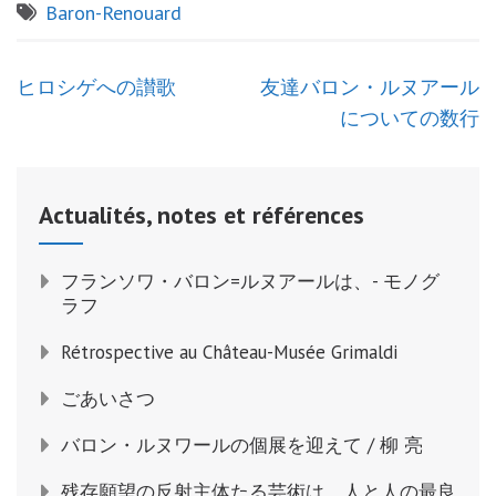
Baron-Renouard
投
ヒロシゲへの讃歌
友達バロン・ルヌアール
稿
についての数行
ナ
ビ
ゲ
Actualités, notes et références
ー
シ
フランソワ・バロン=ルヌアールは、- モノグ
ョ
ラフ
ン
Rétrospective au Château-Musée Grimaldi
ごあいさつ
バロン・ルヌワールの個展を迎えて / 柳 亮
残存願望の反射主体たる芸術は、人と人の最良